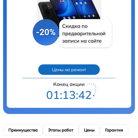
Скидка по
-20%
предварительной
записи на сайте
Цены на ремонт
Конец акции
01:13:41
Преимущества
Этапы работ
Цены
Гарантия
М