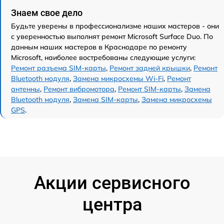
Знаем свое дело
Будьте уверены в профессионализме наших мастеров - они
с уверенностью выполнят ремонт Microsoft Surface Duo. По
данным наших мастеров в Краснодаре по ремонту
Microsoft, наиболее востребованы следующие услуги:
Ремонт разъема SIM-карты
,
Ремонт задней крышки
,
Ремонт
Bluetooth модуля
,
Замена микросхемы Wi-Fi
,
Ремонт
антенны
,
Ремонт вибромотора
,
Ремонт SIM-карты
,
Замена
Bluetooth модуля
,
Замена SIM-карты
,
Замена микросхемы
GPS
.
Акции сервисного
центра