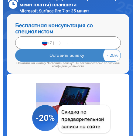
мейн платы) планшета
Microsoft Surface Pro 7 от 35 минут
Бесплатная консультация со
специалистом
Оставить заявку
Нажимая на кнопку "Оставить заявку" Вы соглашаетесь c
политикой
конфиденциальности
Скидка по
-20%
предварительной
записи на сайте