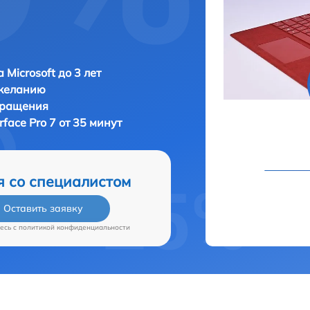
 Microsoft до 3 лет
 желанию
бращения
rface Pro 7 от 35 минут
я со специалистом
Оставить заявку
есь c
политикой конфиденциальности