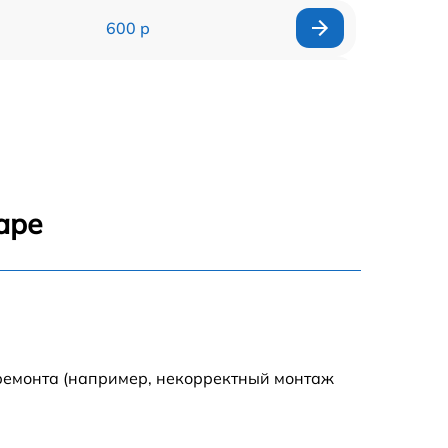
600 р
900 р
1100 р
500 р
аре
800 р
1200 р
800 р
 ремонта (например, некорректный монтаж
500 р