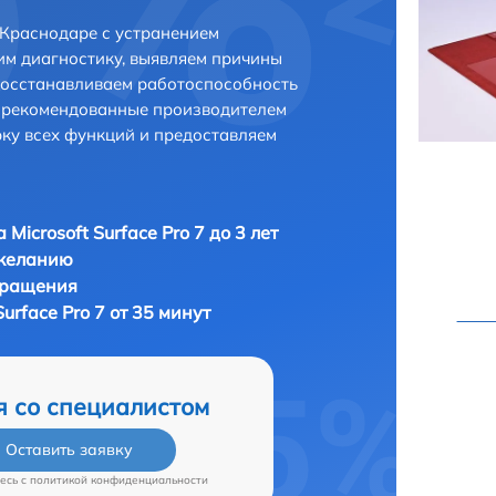
в Краснодаре с устранением
м диагностику, выявляем причины
восстанавливаем работоспособность
и рекомендованные производителем
рку всех функций и предоставляем
Microsoft Surface Pro 7 до 3 лет
 желанию
бращения
urface Pro 7 от 35 минут
я со специалистом
Оставить заявку
есь c
политикой конфиденциальности