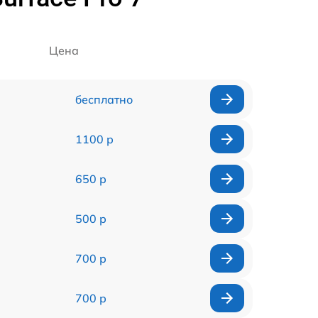
Цена
бесплатно
1100 р
650 р
500 р
700 р
700 р