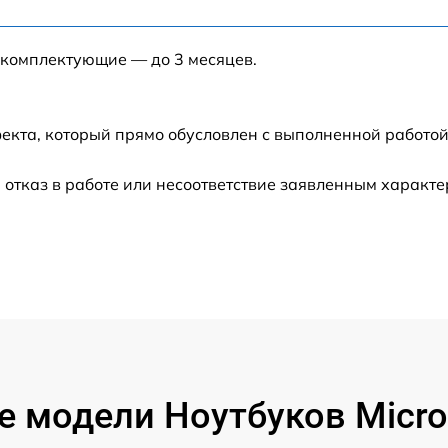
от 40 мин
 комплектующие — до 3 месяцев.
от 120 мин
от 120 мин
екта, который прямо обусловлен с выполненной работой
от 60 мин
 отказ в работе или несоответствие заявленным характ
от 60 мин
от 60 мин
от 50 мин
от 120 мин
 модели Ноутбуков Micros