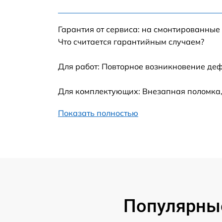
Настройка Wi-Fi
Гарантия от сервиса: на смонтированные
Замена шим-контроллера
Что считается гарантийным случаем?
Замена контроллера питания
Для работ: Повторное возникновение деф
Замена тачпада
Для комплектующих: Внезапная поломка,
Показать полностью
Замена корпуса
Замена USB порта
Замена оперативной памяти
Замена процессора
Популярные