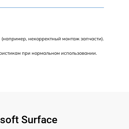
795 р
3900 р
1490 р
 (например, некорректный монтаж запчасти).
945 р
еристикам при нормальном использовании.
1045 р
990 р
690 р
1395 р
oft Surface