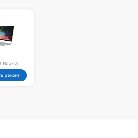
1360 р
960 р
1095 р
990 р
t Book 3
2885 р
ть ремонт
890 р
690 р
720 р