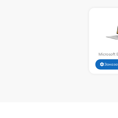
Замена системы охлаждения
Замена термопасты
Замена шлейфа матрицы
Замена экрана
Microsoft 
Замена северного моста
Заказа
Замена SSD
Замена аккумулятора
Замена клавиатуры