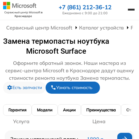
+7 (861) 212-36-12
Сервисный центр Microsoft
в
Ежедневно с 9:00 до 21:00
Краснодаре
Сервисный центр Microsoft
Каталог устройств
Рем
Замена термопасты ноутбука
Microsoft Surface
Оформите обратный звонок. Наши мастера из
сервис-центра Microsoft в Краснодаре дадут оценку
стоимости ремонта ноутбука Замена термопасты.
Есть запчасти
Узнать стоимость
Гарантия
Модели
Акции
Преимущества
Отзы
Услуга
Цена
Замена материнской платы
1890 р