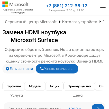
+7 (861) 212-36-12
Сервисный центр Microsoft
в
Ежедневно с 9:00 до 21:00
Краснодаре
Сервисный центр Microsoft
Каталог устройств
Рем
Замена HDMI ноутбука
Microsoft Surface
Оформите обратный звонок. Наши администраторы
из сервис-центра Microsoft в Краснодаре дадут
оценку стоимости ремонта ноутбука Замена HDMI.
Есть запчасти
Узнать стоимость
Гарантия
Модели
Акции
Преимущества
Отзы
Услуга
Цена
Замена материнской платы
1890 р