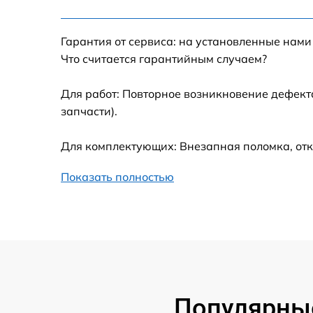
Настройка Wi-Fi
Гарантия от сервиса: на установленные нами
Замена шим-контроллера
Что считается гарантийным случаем?
Замена контроллера питания
Для работ: Повторное возникновение дефект
запчасти).
Замена тачпада
Для комплектующих: Внезапная поломка, отк
Замена корпуса
Показать полностью
Замена USB порта
Замена оперативной памяти
Замена процессора
Популярные