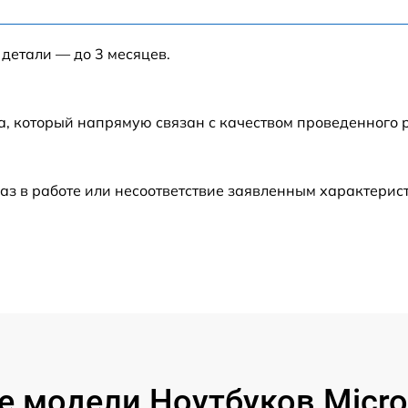
от 40 мин
 детали — до 3 месяцев.
от 120 мин
от 120 мин
а, который напрямую связан с качеством проведенного
от 60 мин
аз в работе или несоответствие заявленным характери
от 60 мин
от 60 мин
от 50 мин
от 120 мин
 модели Ноутбуков Micros