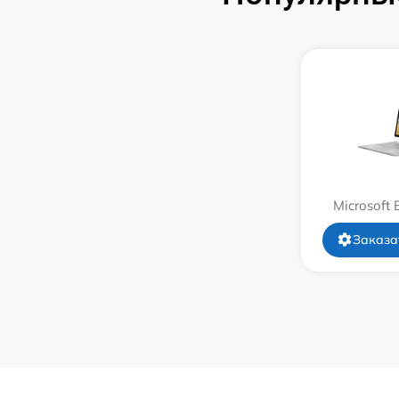
Замена системы охлаждения
Замена термопасты
Замена шлейфа матрицы
Замена экрана
Microsoft 
Замена северного моста
Заказа
Замена SSD
Замена аккумулятора
Замена клавиатуры