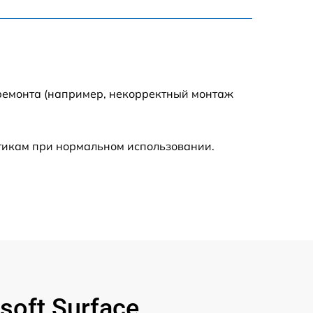
795 р
3900 р
1490 р
 ремонта (например, некорректный монтаж
945 р
стикам при нормальном использовании.
1045 р
990 р
690 р
1395 р
oft Surface