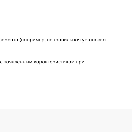
795 р
3900 р
1490 р
 ремонта (например, неправильная установка
945 р
ие заявленным характеристикам при
1045 р
990 р
690 р
1395 р