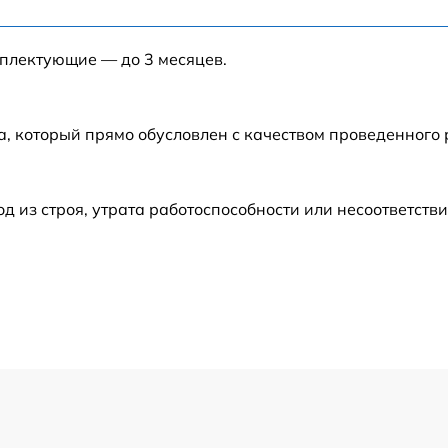
от 40 мин
мплектующие — до 3 месяцев.
от 120 мин
от 120 мин
а, который прямо обусловлен с качеством проведенного
от 60 мин
из строя, утрата работоспособности или несоответств
от 60 мин
от 60 мин
от 50 мин
от 120 мин