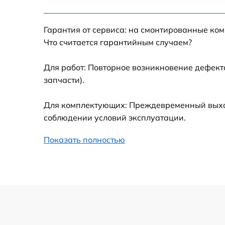
Настройка Wi-Fi
Гарантия от сервиса: на смонтированные ко
Замена шим-контроллера
Что считается гарантийным случаем?
Замена контроллера питания
Для работ: Повторное возникновение дефект
запчасти).
Замена тачпада
Для комплектующих: Преждевременный выход 
Замена корпуса
соблюдении условий эксплуатации.
Показать полностью
Замена USB порта
Замена оперативной памяти
Замена процессора