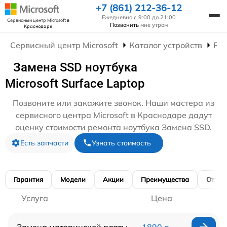
+7 (861) 212-36-12
Ежедневно с 9:00 до 21:00
Сервисный центр Microsoft
в
Позвонить
мне утром
Краснодаре
Сервисный центр Microsoft
Каталог устройств
Рем
Замена SSD ноутбука
Microsoft Surface Laptop
Позвоните или закажите звонок. Наши мастера из
сервисного центра Microsoft в Краснодаре дадут
оценку стоимости ремонта ноутбука Замена SSD.
Есть запчасти
Узнать стоимость
Гарантия
Модели
Акции
Преимущества
Отзы
Услуга
Цена
Замена материнской платы
1890 р