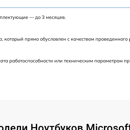
от 40 мин
мплектующие — до 3 месяцев.
от 120 мин
от 120 мин
а, который прямо обусловлен с качеством проведенного
от 60 мин
ата работоспособности или техническим параметрам пр
от 60 мин
от 60 мин
от 50 мин
от 120 мин
дели Ноутбуков Microsoft 