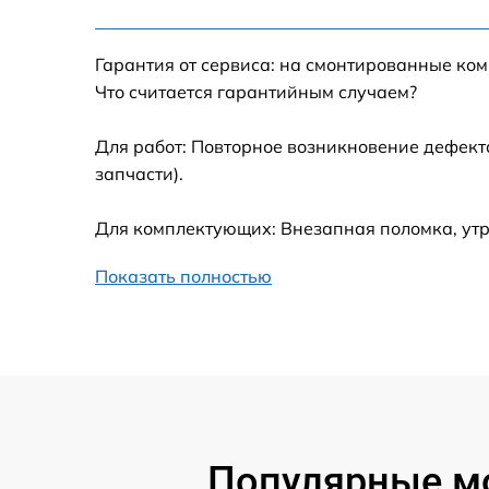
Настройка Wi-Fi
Гарантия от сервиса: на смонтированные ко
Замена шим-контроллера
Что считается гарантийным случаем?
Замена контроллера питания
Для работ: Повторное возникновение дефект
запчасти).
Замена тачпада
Для комплектующих: Внезапная поломка, утр
Замена корпуса
Показать полностью
Замена USB порта
Замена оперативной памяти
Замена процессора
Популярные мо