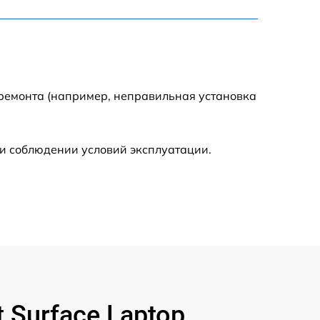
795 р
3900 р
1490 р
 ремонта (например, неправильная установка
945 р
и соблюдении условий эксплуатации.
1045 р
990 р
690 р
1395 р
Surface Laptop