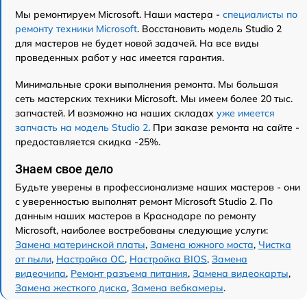
Мы ремонтируем Microsoft. Наши мастера -
специалисты по
ремонту техники Microsoft
. Восстановить модель Studio 2
для мастеров не будет новой задачей. На все виды
проведенных работ у нас имеется гарантия.
Минимальные сроки выполнения ремонта. Мы большая
сеть мастерских техники Microsoft. Мы имеем более 20 тыс.
запчастей. И возможно на наших складах
уже имеется
запчасть на модель Studio 2
. При заказе ремонта на сайте -
предоставляется скидка -25%.
Знаем свое дело
Будьте уверены в профессионализме наших мастеров - они
с уверенностью выполнят ремонт Microsoft Studio 2. По
данным наших мастеров в Краснодаре по ремонту
Microsoft, наиболее востребованы следующие услуги:
Замена материнской платы
,
Замена южного моста
,
Чистка
от пыли
,
Настройка ОС
,
Настройка BIOS
,
Замена
видеочипа
,
Ремонт разъема питания
,
Замена видеокарты
,
Замена жесткого диска
,
Замена вебкамеры
.