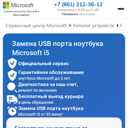
+7 (861) 212-36-12
Ежедневно с 9:00 до 21:00
Сервисный центр Microsoft
в
Позвонить
мне утром
Краснодаре
Сервисный центр Microsoft
Каталог устройств
Рем
Замена USB порта ноутбука
Microsoft i5
Официальный сервис
Гарантийное обслуживание
ноутбука Microsoft до 3 лет
Диагностика за наш счет,
ремонт по желанию
Бесплатный выезд курьера
в день обращения
Замена USB порта ноутбука
Microsoft i5 от 35 минут