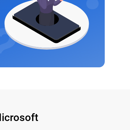
crosoft