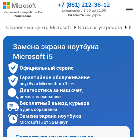
+7 (861) 212-36-12
Ежедневно с 9:00 до 21:00
Сервисный центр Microsoft
в
Позвонить
мне утром
Краснодаре
Сервисный центр Microsoft
Каталог устройств
Рем
Замена экрана ноутбука
Microsoft i5
Официальный сервис
Гарантийное обслуживание
ноутбука Microsoft до 3 лет
Диагностика за наш счет,
ремонт по желанию
Бесплатный выезд курьера
в день обращения
Замена экрана ноутбука
Microsoft i5 от 35 минут