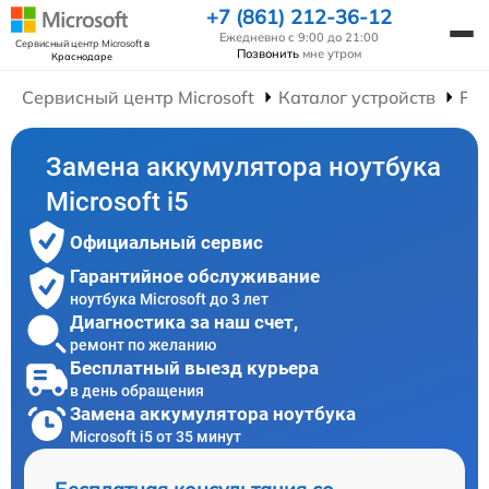
+7 (861) 212-36-12
Ежедневно с 9:00 до 21:00
Сервисный центр Microsoft
в
Позвонить
мне утром
Краснодаре
Сервисный центр Microsoft
Каталог устройств
Рем
Замена аккумулятора ноутбука
Microsoft i5
Официальный сервис
Гарантийное обслуживание
ноутбука Microsoft до 3 лет
Диагностика за наш счет,
ремонт по желанию
Бесплатный выезд курьера
в день обращения
Замена аккумулятора ноутбука
Microsoft i5 от 35 минут