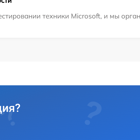
сти
тировании техники Microsoft, и мы орга
ция?