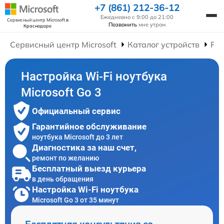
+7 (861) 212-36-12
Ежедневно с 9:00 до 21:00
Сервисный центр Microsoft
в
Позвонить
мне утром
Краснодаре
Сервисный центр Microsoft
Каталог устройств
Рем
Настройка Wi-Fi ноутбука
Microsoft Go 3
Официальный сервис
Гарантийное обслуживание
ноутбука Microsoft до 3 лет
Диагностика за наш счет,
ремонт по желанию
Бесплатный выезд курьера
в день обращения
Настройка Wi-Fi ноутбука
Microsoft Go 3 от 35 минут