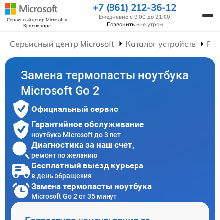
+7 (861) 212-36-12
Ежедневно с 9:00 до 21:00
Сервисный центр Microsoft
в
Позвонить
мне утром
Краснодаре
Сервисный центр Microsoft
Каталог устройств
Рем
Замена термопасты ноутбука
Microsoft Go 2
Официальный сервис
Гарантийное обслуживание
ноутбука Microsoft до 3 лет
Диагностика за наш счет,
ремонт по желанию
Бесплатный выезд курьера
в день обращения
Замена термопасты ноутбука
Microsoft Go 2 от 35 минут