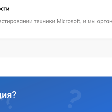
сти
тировании техники Microsoft, и мы орга
ция?