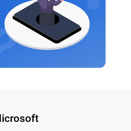
crosoft