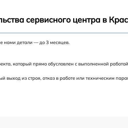
от 60 мин
льства сервисного центра в Кра
от 30 мин
е нами детали — до 3 месяцев.
от 70 мин
от 120 мин
екта, который прямо обусловлен с выполненной работой
от 50 мин
 выход из строя, отказ в работе или техническим пар
от 60 мин
от 60 мин
от 80 мин