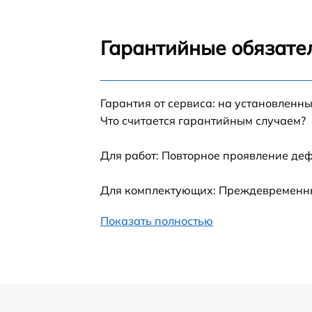
Замена шлейфа матрицы Microsoft Go 2
Гарантийные обязате
Замена термопасты Microsoft Go 2
Гарантия от сервиса: на установленны
Замена системы охлаждения Microsoft Go 2
Что считается гарантийным случаем?
Замена процессора Microsoft Go 2
Для работ: Повторное проявление деф
Замена оперативной памяти Microsoft Go 2
Для комплектующих: Преждевременный
Показать полностью
Замена тачпада Microsoft Go 2
Замена корпуса Microsoft Go 2
Замена южного моста Microsoft Go 2