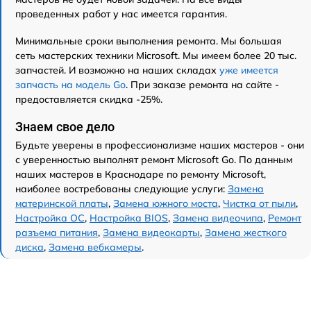
проведенных работ у нас имеется гарантия.
Минимальные сроки выполнения ремонта. Мы большая
сеть мастерских техники Microsoft. Мы имеем более 20 тыс.
запчастей. И возможно на наших складах
уже имеется
запчасть на модель Go
. При заказе ремонта на сайте -
предоставляется скидка -25%.
Знаем свое дело
Будьте уверены в профессионализме наших мастеров - они
с уверенностью выполнят ремонт Microsoft Go. По данным
наших мастеров в Краснодаре по ремонту Microsoft,
наиболее востребованы следующие услуги:
Замена
материнской платы
,
Замена южного моста
,
Чистка от пыли
,
Настройка ОС
,
Настройка BIOS
,
Замена видеочипа
,
Ремонт
разъема питания
,
Замена видеокарты
,
Замена жесткого
диска
,
Замена вебкамеры
.