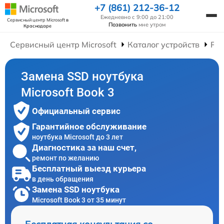
+7 (861) 212-36-12
Ежедневно с 9:00 до 21:00
Сервисный центр Microsoft
в
Позвонить
мне утром
Краснодаре
Сервисный центр Microsoft
Каталог устройств
Рем
Замена SSD ноутбука
Microsoft Book 3
Официальный сервис
Гарантийное обслуживание
ноутбука Microsoft до 3 лет
Диагностика за наш счет,
ремонт по желанию
Бесплатный выезд курьера
в день обращения
Замена SSD ноутбука
Microsoft Book 3 от 35 минут