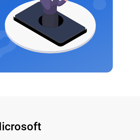
crosoft