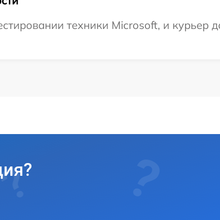
сти
тировании техники Microsoft, и курьер до
ция?